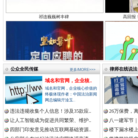
中国检察新闻网.
中国医药新闻网.
一枚“钉子”竟然扎入要害部门
公众全民传媒
律师在线说法
中国企业新闻网.
更多/MORE>>>
域名和官网，企业核..
域名和官网，企业核心价值的
终极体现作者：中国法治新闻
中国农业新闻网.
网总编辑亓淦玉..
违法违规收集个人信息！涉及35款应..
26万保费，
让人工智能成为促进共同繁荣、维护..
八一建军节｜
中国视频新闻网.
四部门印发意见推动互联网基础资源..
楼下漏水楼上
雄关漫道展新颜
“