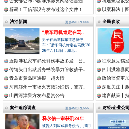
公安部公布25起涉汛涉灾网络谣言违..
将建筑垃圾
辟谣！工信部没有发布过这个文件！
以案释法｜图“
中国廉政法纪网.
法治新闻
全民参政
更多/MORE>>>
“后车司机肯定在骂..
男子在高速快车道急刹停
中国律师在线.中
车："后车司机肯定在骂我"20
26年7月13日，湖北..
近期涉私家车群死群伤事故多发，公..
征求意见稿发
传销头目出狱后办书院暴力管教孩子..
四川洪雅县同
中国参政网.中
衣柜里的秘密
高速路上
青岛市黄岛区通报一起火情
政治监督更
河南郑州一市场火灾致2死2伤，警方..
深度关注丨
山西河津警方发布悬赏公告
建言献策丨持
中国全民新闻网.
案件追踪调查
财经/企业公
更多/MORE>>>
释永信一审获刑24年
被告人刘应成职务侵占、挪用