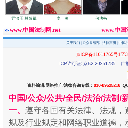
春天里的科技盛宴
亓淦玉 总编辑
李 凌
何功书
www.中国法制网.net
www.中
关于我们
|
公众采编部
|
法律声明
| 中国
京ICP备11011765号1至3
ICP许可证: 京B2-20251785
广
资料编辑/网络推广/法律咨询专线：
010-89525216
QQ
巳巳如意，开工大吉！
三轮上
中国/公众/公共/全民/法治/法
一、
遵守各国有关法律、法规，
规及行业规定和网络职业道德，