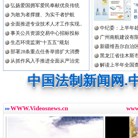
中国公民新闻网.
弘扬爱国拥军爱民奉献优良传统
"
反
为敢为者撑腰、为实干者护航
败
全面推进专业技术人才工作实现..
中纪委：上半年处
三年瞒报超千万 隐匿收入偷税被查处..
中国公共新闻网.
事关公共资源交易中心招标投标
广州南航建设有
生态环境监测“十五五”规划
新疆维吾尔自治
部署28条重点任务举措扩大消费
黑龙江省佳木斯
从抓作风入手推进全面从严治党
中国法制新闻网.
解读上半年全国
数据
中国法治新闻网.
WWW.Videosnews.cn
ww
祁连巍巍树丰碑
高回报
中国法院新闻网.