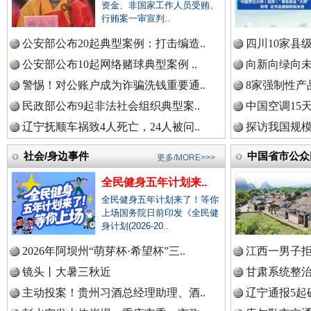
中国公众新闻网.
资金、非国家工作人员受贿、
行贿案一审宣判..
公安部公布20起典型案例：打击编造..
四川10家县
春天里的科技盛宴
中国公民新闻网.
公安部公布10起网络赌球典型案例 ..
向新向绿向未
警惕！对公账户成为诈骗洗钱重要通..
8家强制性产
民政部公布9起非法社会组织典型案..
中国空调15
辽宁抚顺车祸致4人死亡，24人被问..
探访我国规模
中国公共新闻网.
社会/身边事件
中国省市公众
更多/MORE>>>
全民健身五年计划来..
中国法制新闻网.
全民健身五年计划来了！等你
上场国务院日前印发《全民健
身计划(2026-20..
巳巳如意，开工大吉！
三轮上
2026年阿坝州“萌芽杯·希望杯”三..
江西一男子拒
中国法治新闻网.
镜头丨大暑三秋近
甘肃系统整治
主动投案！贵州习酒总经理助理、酒..
辽宁通报5起