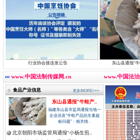
中国视频新闻网.
中国廉政法纪网.
行业协会接连发公告
东山县通报“牛蛙产品抗生素超
红船起航处 潮起向未来
中国律师在线.中
广州首
www.中国法制传媒网.cn
www.中国法治
食品产业信息
更多/MORE>>>
东山县通报“牛蛙产..
中国参政网.中
福建东山县市监局通报当地一
企业涉及"牛蛙产品抗生素超
标问题"：相关情..
北京朝阳市场监管局通报“小杨生煎..