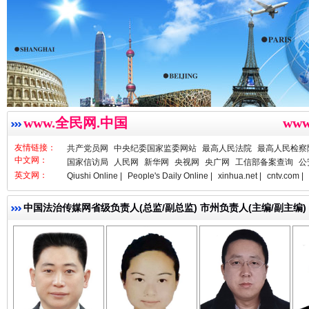
www.全民网.中国
ww
友情链接：
共产党员网
中央纪委国家监委网站
最高人民法院
最高人民检察
衣柜里的秘密
高速路上
中文网：
国家信访局
人民网
新华网
央视网
央广网
工信部备案查询
公
英文网：
Qiushi Online |
People's Daily Online |
xinhua.net |
cntv.com |
中国法治传媒网省级负责人(总监/副总监) 市州负责人(主编/副主编)
亓淦玉 总编辑
李 凌
何功书