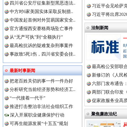
四川省公安厅征集新型黑恶违法..
世界屋脊 天路回响
永
理高级..
习近平会见哈萨
中方对6家美国实体采取反制措..
习近平将出席20
中国发起首例对外贸易国家安全..
球治理..
法制新闻
官方通报西安赛格商场坠亡事件
从“无产可执”到“全额执行”
最高检抗诉的疑难复杂刑事案件
8
起
事故致5死1伤，四川省安委会挂..
国
最高检公安部联
最新时事新闻
周岁未..
新修订的《人民
中国全民新闻网.
红船起航处 潮起向未来
广州首
把老百姓关切的事一件一件办好
布
六部门发布通告
分析研究当前经济形势和经济工..
两部门联合印发
“一代接着一代干”
定》
促家政服务业高质
中国公众新闻网.
推进打击整治非法社会组织工作
聚焦廉政法纪
深入开展职业健康保护行动
可再生能源发展“十五五”规划