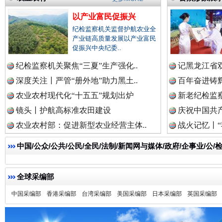
以产业富民促振兴
纪检监察机关监督护航农业全
产业链高质量发展以产业富民
促振兴中央纪委..
纪检监察机关聚焦“三夏”生产强化..
记黑龙江省双
一枚“钉子”竟然扎入要害部门
深度关注丨严管“册外地”助力黑土..
百年奋进铸辉
农业农村现代化“十五五”规划出炉
新老纪检监察
镜头丨护航高标准农田建设
庆祝中国共产
农业农村部：促进新型农业经营主体..
战火记忆丨“
中国/公众/公共/公民/全民/法制/新闻网与媒体/政府/企事业/
全球采编部
中国采编部
香港采编部
台湾采编部
美国采编部
日本采编部
英国采编部
雄关漫道展新颜
“