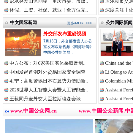
彭水突发山体崩塌 重庆市委、市政..
库尔勒市交通
中国法院新闻网.
休假、工资、社保、就业！全方位完..
深度关注丨让
中文国际新闻
公共国际新闻
更多/MORE>>>
外交部发布重磅视频
中国检察新闻网.
7月13日，外交部发言人办公
“后车司机肯定在骂我”
全民健身
室发布双语视频《南海听涛》
中国公共新闻网..
中国医药新闻网.
中方公布：对6家美国实体采取反制..
China and the
中国发起首例对外贸易国家安全调查
Li Qiang to At
毛宁：高度警惕日本右翼势力借助新..
Colombian Mini
2026世界人工智能大会暨人工智能全..
Assistant Fore
中国企业新闻网.
王毅同丹麦外交大臣拉斯穆森会谈
Assistant Fore
www.中国公众网.cn
www.中国公众新闻.中
中国农业新闻网.
世界屋脊 天路回响
永