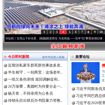
1
2
3
4
5
6
7
8
9
10
宝塔山下好光景..
·[视频]
因党而生 为党而战——百年“纪”事⑧加强纪律..
·[视频]
牢记初
“后车司机肯定在骂我”
全民健身
今日即时新闻
政要论坛
省市州负责人投稿
近期涉私家车群死群伤事故多发..
习
半生相守，一别两宽：这场老年..
工
一纸欠条伤亲情 巡回调解促和..
主
26万保费，离婚时为何要分走一..
习近平同斯洛伐
杨天誉，不得录用为公务员
习近平同巴西总
传销头目出狱后办书院暴力管教..
习近平在2026