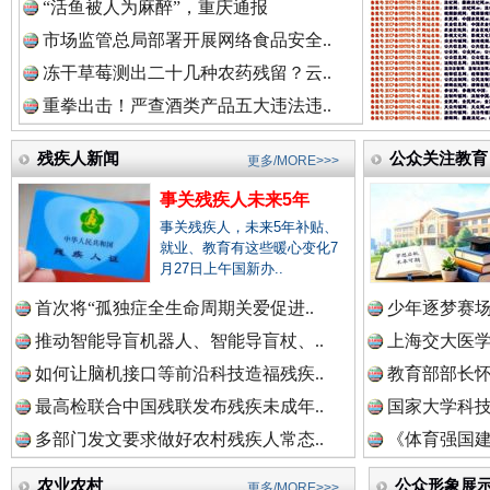
“活鱼被人为麻醉”，重庆通报
市场监管总局部署开展网络食品安全..
三年瞒报超千万 隐匿收入偷税被查处..
冻干草莓测出二十几种农药残留？云..
重拳出击！严查酒类产品五大违法违..
残疾人新闻
公众关注教育
更多/MORE>>>
事关残疾人未来5年
事关残疾人，未来5年补贴、
就业、教育有这些暖心变化7
月27日上午国新办..
首次将“孤独症全生命周期关爱促进..
少年逐梦赛场
推动智能导盲机器人、智能导盲杖、..
上海交大医
祁连巍巍树丰碑
高回报
如何让脑机接口等前沿科技造福残疾..
教育部部长怀
最高检联合中国残联发布残疾未成年..
国家大学科技
多部门发文要求做好农村残疾人常态..
《体育强国建
农业农村
公众形象展
更多/MORE>>>