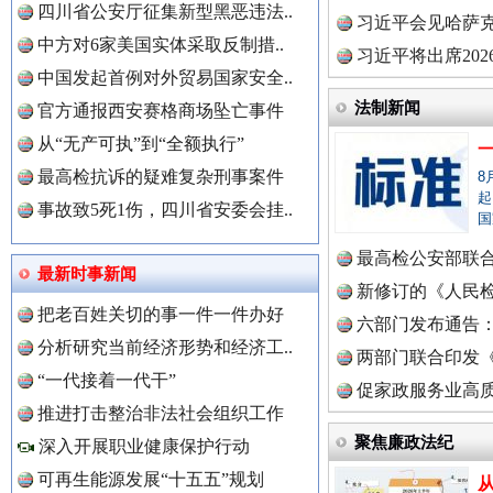
四川省公安厅征集新型黑恶违法..
理高级..
习近平会见哈萨
中方对6家美国实体采取反制措..
习近平将出席20
“后车司机肯定在骂我”
全民健身
中国发起首例对外贸易国家安全..
球治理..
法制新闻
官方通报西安赛格商场坠亡事件
从“无产可执”到“全额执行”
最高检抗诉的疑难复杂刑事案件
8
起
事故致5死1伤，四川省安委会挂..
国
最高检公安部联
最新时事新闻
周岁未..
新修订的《人民
把老百姓关切的事一件一件办好
布
六部门发布通告
分析研究当前经济形势和经济工..
世界屋脊 天路回响
永
两部门联合印发
“一代接着一代干”
定》
促家政服务业高质
中国全民新闻网.
推进打击整治非法社会组织工作
聚焦廉政法纪
深入开展职业健康保护行动
可再生能源发展“十五五”规划