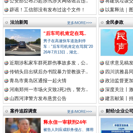
公安部公布25起涉汛涉灾网络谣言违..
将建筑垃圾
辟谣！工信部没有发布过这个文件！
以案释法｜图“
一枚“钉子”竟然扎入要害部门
中国视频新闻网.
法治新闻
全民参政
更多/MORE>>>
“后车司机肯定在骂..
男子在高速快车道急刹停
车："后车司机肯定在骂我"20
中国廉政法纪网.
26年7月13日，湖北..
近期涉私家车群死群伤事故多发，公..
征求意见稿发
传销头目出狱后办书院暴力管教孩子..
四川洪雅县同
中国律师在线.中
青岛市黄岛区通报一起火情
政治监督更
河南郑州一市场火灾致2死2伤，警方..
深度关注丨
雄关漫道展新颜
“
山西河津警方发布悬赏公告
建言献策丨持
中国参政网.中
案件追踪调查
财经/企业公
更多/MORE>>>
释永信一审获刑24年
被告人刘应成职务侵占、挪用