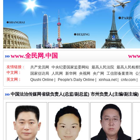
一枚“钉子”竟然扎入要害部门
www.全民网.中国
ww
友情链接：
共产党员网
中央纪委国家监委网站
最高人民法院
最高人民检察
中文网：
国家信访局
人民网
新华网
央视网
央广网
工信部备案查询
公
英文网：
Qiushi Online |
People's Daily Online |
xinhua.net |
cntv.com |
雄关漫道展新颜
“
中国法治传媒网省级负责人(总监/副总监) 市州负责人(主编/副主编)
亓淦玉 总编辑
李 凌
何功书