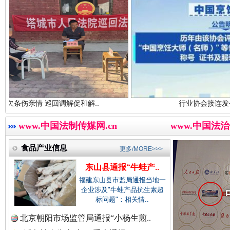
“后车司机肯定在骂我”
全民健身
中国农业新闻网.
中国视频新闻网.
回调解促和解..
行业协会接连发公告
www.中国法制传媒网.cn
www.中国法治
中国廉政法纪网.
世界屋脊 天路回响
永
食品产业信息
更多/MORE>>>
东山县通报“牛蛙产..
中国律师在线.中
福建东山县市监局通报当地一
企业涉及"牛蛙产品抗生素超
标问题"：相关情..
北京朝阳市场监管局通报“小杨生煎..