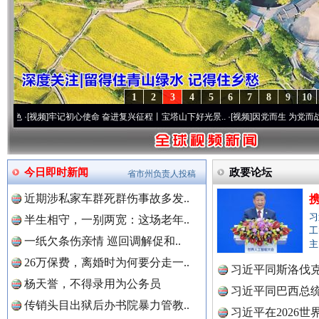
1
2
3
4
5
6
7
8
9
10
牢记初心使命 奋进复兴征程丨宝塔山下好光景..
·[视频]
因党而生 为党而战——百年“纪”
今日即时新闻
政要论坛
省市州负责人投稿
近期涉私家车群死群伤事故多发..
习
半生相守，一别两宽：这场老年..
工
一纸欠条伤亲情 巡回调解促和..
主
26万保费，离婚时为何要分走一..
习近平同斯洛伐
杨天誉，不得录用为公务员
习近平同巴西总
传销头目出狱后办书院暴力管教..
习近平在2026