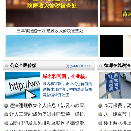
中国法院新闻网.
中国检察新闻网.
祁连巍巍树丰碑
高回报
公众全民传媒
律师在线说法
更多/MORE>>>
中国医药新闻网.
域名和官网，企业核..
域名和官网，企业核心价值的
终极体现作者：中国法治新闻
网总编辑亓淦玉..
中国企业新闻网.
违法违规收集个人信息！涉及35款应..
26万保费，
让人工智能成为促进共同繁荣、维护..
八一建军节｜
四部门印发意见推动互联网基础资源..
楼下漏水楼上
中国农业新闻网.