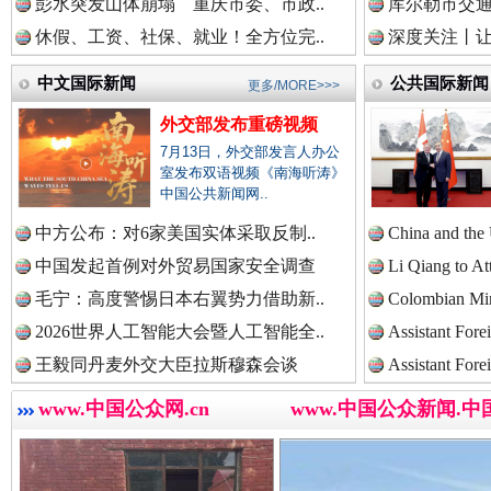
彭水突发山体崩塌 重庆市委、市政..
库尔勒市交通
中国法治新闻网.
休假、工资、社保、就业！全方位完..
深度关注丨让
中文国际新闻
公共国际新闻
更多/MORE>>>
外交部发布重磅视频
中国法院新闻网.
7月13日，外交部发言人办公
室发布双语视频《南海听涛》
中国公共新闻网..
巳巳如意，开工大吉！
三轮上
中方公布：对6家美国实体采取反制..
China and the
中国检察新闻网.
中国发起首例对外贸易国家安全调查
Li Qiang to At
毛宁：高度警惕日本右翼势力借助新..
Colombian Mini
2026世界人工智能大会暨人工智能全..
Assistant Fore
中国医药新闻网.
王毅同丹麦外交大臣拉斯穆森会谈
Assistant Fore
www.中国公众网.cn
www.中国公众新闻.中
中国企业新闻网.