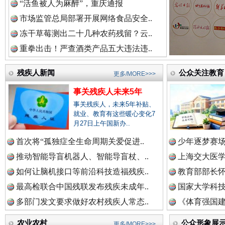
中国参政网.中
“活鱼被人为麻醉”，重庆通报
市场监管总局部署开展网络食品安全..
冻干草莓测出二十几种农药残留？云..
重拳出击！严查酒类产品五大违法违..
红船起航处 潮起向未来
广州首
残疾人新闻
公众关注教育
更多/MORE>>>
事关残疾人未来5年
事关残疾人，未来5年补贴、
就业、教育有这些暖心变化7
月27日上午国新办..
首次将“孤独症全生命周期关爱促进..
少年逐梦赛场
推动智能导盲机器人、智能导盲杖、..
上海交大医
如何让脑机接口等前沿科技造福残疾..
教育部部长怀
三年瞒报超千万 隐匿收入偷税被查处..
最高检联合中国残联发布残疾未成年..
国家大学科技
多部门发文要求做好农村残疾人常态..
《体育强国建
农业农村
公众形象展
更多/MORE>>>