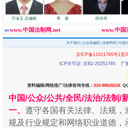
亓淦玉 总编辑
李 凌
何功书
衣柜里的秘密
高速路上
www.中国法制网.net
www.中
关于我们
|
公众采编部
|
法律声明
| 中国
京ICP备11011765号1至3
ICP许可证: 京B2-20251785
广
资料编辑/网络推广/法律咨询专线：
010-89525216
QQ
中国/公众/公共/全民/法治/法
春天里的科技盛宴
一、
遵守各国有关法律、法规，
规及行业规定和网络职业道德，