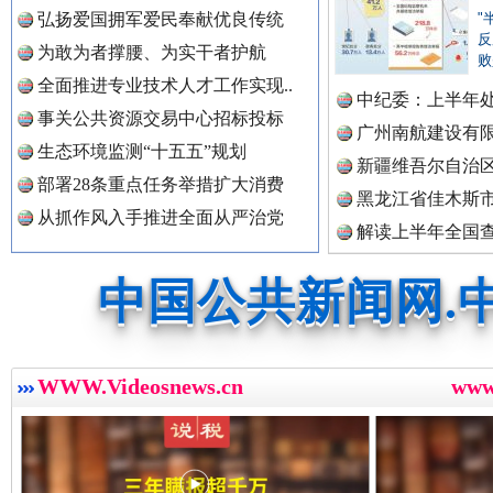
弘扬爱国拥军爱民奉献优良传统
"
中国公众新闻网.
反
为敢为者撑腰、为实干者护航
败
全面推进专业技术人才工作实现..
中纪委：上半年处
事关公共资源交易中心招标投标
中国公民新闻网.
广州南航建设有
生态环境监测“十五五”规划
红船起航处 潮起向未来
广州首
新疆维吾尔自治
部署28条重点任务举措扩大消费
黑龙江省佳木斯
从抓作风入手推进全面从严治党
中国公共新闻网.
解读上半年全国
数据
中国法制新闻网.
WWW.Videosnews.cn
ww
中国法治新闻网.
三年瞒报超千万 隐匿收入偷税被查处..