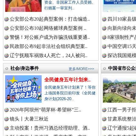
中国全民新闻网.
资金、非国家工作人员受贿、
行贿案一审宣判..
公安部公布20起典型案例：打击编造..
四川10家县
公安部公布10起网络赌球典型案例 ..
向新向绿向未
中国公众新闻网.
衣柜里的秘密
高速路上
警惕！对公账户成为诈骗洗钱重要通..
8家强制性产
民政部公布9起非法社会组织典型案..
中国空调15
辽宁抚顺车祸致4人死亡，24人被问..
探访我国规模
中国公民新闻网.
社会/身边事件
中国省市公众
更多/MORE>>>
全民健身五年计划来..
全民健身五年计划来了！等你
中国公共新闻网.
上场国务院日前印发《全民健
身计划(2026-20..
2026年阿坝州“萌芽杯·希望杯”三..
江西一男子拒
中国法制新闻网.
春天里的科技盛宴
镜头丨大暑三秋近
甘肃系统整治
主动投案！贵州习酒总经理助理、酒..
辽宁通报5起