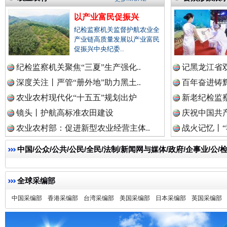
以产业富民促振兴
纪检监察机关监督护航农业全
产业链高质量发展以产业富民
促振兴中央纪委..
纪检监察机关聚焦“三夏”生产强化..
记黑龙江省双
深度关注丨严管“册外地”助力黑土..
百年奋进铸辉
祁连巍巍树丰碑
高回报
农业农村现代化“十五五”规划出炉
新老纪检监察
镜头丨护航高标准农田建设
庆祝中国共产
农业农村部：促进新型农业经营主体..
战火记忆丨“
中国/公众/公共/公民/全民/法制/新闻网与媒体/政府/企事业/
全球采编部
中国采编部
香港采编部
台湾采编部
美国采编部
日本采编部
英国采编部