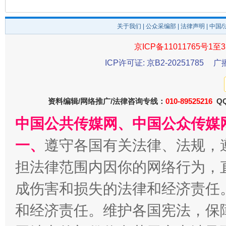
关于我们
|
公众采编部
|
法律声明
| 中国
今
在谋一域中谋全局
京ICP备11011765号1至3
ICP许可证: 京B2-20251785
广
资料编辑/网络推广/法律咨询专线：
010-89525216
QQ
中国公共传媒网、中国公众传媒
一、
遵守各国有关法律、法规，
担法律范围内因你的网络行为，
习近平的博鳌关键词
魏明亮
成伤害和损失的法律和经济责任
和经济责任。维护各国宪法，保