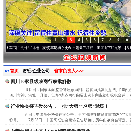
1
2
3
4
5
6
7
8
9
10
“两个先锋队”本色
·[视频]
牢记初心使命 奋进复兴征程丨宝塔山下好光景..
·[视频]
因党而
首页
- 财经/企业公司 -
省市负责人>>>
四川10家县级农商行获批解散
8月3日，国家金融监督管理总局四川监管局批复同意四川10家
四川青神、洪雅、丹棱、仁寿4家农商行由眉山农村商业银行吸收合并，四
行业协会接连发公告，一批“大师”“名师”退场！
近日，中国烹饪协会连发公告，全面清理并撤销此前颁发的"大师""
称号。 7月23日，中国烹饪协会发布公告明确，历年由该协会评定、颁