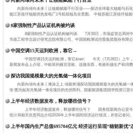
向新向绿向未来丨让核能赋能千行百业
向新向绿向未来丨让核能赋能千行百业——探访全球最大核能与石
能江苏徐圩核能供热发电厂1号机组核岛全景图。 中核苏能江苏徐圩核能供
8家强制性产品认证机构被约谈
8家强制性产品认证机构被约谈 7月30日，市场监管总局对中
市政工程华北设计研究总院有限公司、中国国检测试控股集团股份有限公司
中国空调15天运到欧洲，靠它→
中国空调15天运到欧洲，靠它&rarr; 今天（7月28日）上
新闻发布会上介绍，中欧班列横亘亚欧、连接东西，有效衔接生产和消费，
探访我国规模最大的光氢储一体化项目
向新向绿向未来丨滩涂之上 绿能奔涌探访我国规模最大的光氢储一
珍 图为如东光氢储一体化项目的光伏阵列。国家能源集团国华投资江苏
上半年经济数据发布，释放哪些信号？
上半年经济数据发布，释放哪些信号？ 国务院新闻办公室今
统计局相关负责同志介绍2026年上半年国民经济运行情况，并答记者问。
上半年国内生产总值695704亿元 经济运行呈现“稳韧新优”
网上购药对药下症？