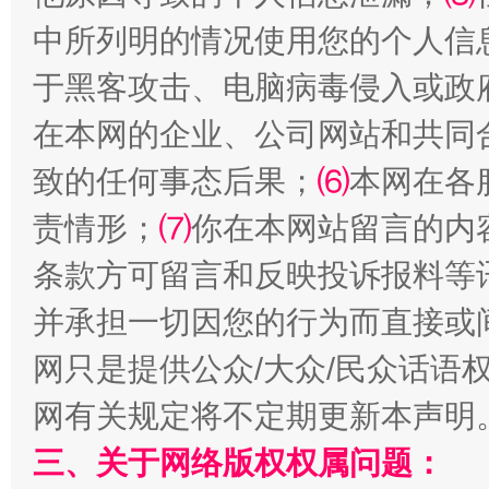
中所列明的情况使用您的个人信
于黑客攻击、电脑病毒侵入或政
在本网的企业、公司网站和共同
致的任何事态后果；
⑹
本网在各
责情形；
⑺
你在本网站留言的内
条款方可留言和反映投诉报料等
解纷+调解+退费，一次搞定
并承担一切因您的行为而直接或
网只是提供公众/大众/民众话语
网有关规定将不定期更新本声明
三、关于网络版权权属问题：