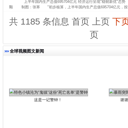
上半年国内生产总值695704亿元 经济运行呈现"稳韧新优"态
颗 制图：张寒 "初步核算，上半年国内生产总值695704亿元，按
共 1185 条信息
首页
上页
下
页
全球视频图文新闻
这是一记警钟！
谢