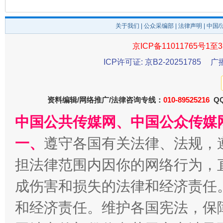
关于我们
|
公众采编部
|
法律声明
| 中国
京ICP备11011765号1至3
ICP许可证: 京B2-20251785
广
习近平的博鳌关键词
魏明亮
资料编辑/网络推广/法律咨询专线：
010-89525216
QQ
中国公共传媒网、中国公众传媒
一、
遵守各国有关法律、法规，
担法律范围内因你的网络行为，
成伤害和损失的法律和经济责任
和经济责任。维护各国宪法，保
生
“刷贴”乱象丛生