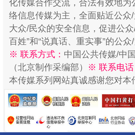
化传媒合作交流，合法有效地为公
络信息传媒为主，全面贴近公众/
大众/民众的安全信息，促进公众
习近平的博鳌关键词
百姓”和“说真话、重实事”的公众
魏明亮
※ 联系方式：
中国公共传媒/中
（北京制作采编部）
※ 联系电话
本传媒系列网站真诚感谢您对本
生
“刷贴”乱象丛生