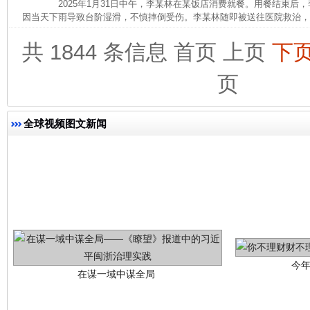
2025年1月31日中午，李某林在某饭店消费就餐。用餐结束后
因当天下雨导致台阶湿滑，不慎摔倒受伤。李某林随即被送往医院救治，诊断
共 1844 条信息
首页
上页
下
这是一记警钟！
谢
页
全球视频图文新闻
今
在谋一域中谋全局