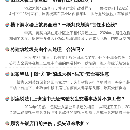
酒驾未被当场查获，能否作出行政处罚？
酒驾未被当场查获，能否作出行政处罚？ 鲁法案例【2026】3
4日下午16时左右，原告杨某在其小区内停车时，因故意毁损他人车辆被举
楼下漏水楼上就要全赔？一纸判决划清“责任水位线”
李某、黄某为某住宅小区上下相邻房屋业主。2024年，居住在
相邻的客厅、厨房等多处天花板出现渗漏痕迹，造成天花板、内墙及屋内沙
将建筑垃圾交由个人处理，合法吗？
2025年2月16日，原告某工程公司承包了某小区的外墙保温等工程。
公司安全员将在施工过程中产生的保温材料、砂浆袋、泡沫等建筑垃圾交给
以案释法｜图“方便”酿成大祸 “头顶”安全要注意
网上购药对药下症？
被告人刘某姣因着急回老家过年，为节省搬运行李的时间，将多个
三楼阳台抛下，正巧砸中楼下路过的被害人邹某某头部，致其受伤倒地。经
以案说法 | 上班途中无证驾驶发生交通事故算不算工伤？
2024年9月起，汪某进入某公司承建的项目，从事泥工工作。2025
普通二轮摩托车在某路段与李某驾驶的摩托车相撞，造成汪某左侧颧弓骨折
顾客在饭店门前摔伤，损失谁来承担？