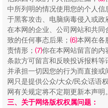
中所列明的情况使用您的个人信
于黑客攻击、电脑病毒侵入或政
解纷+调解+退费，一次搞定
在本网的企业、公司网站和共同
致的任何事态后果；
⑹
本网在各
责情形；
⑺
你在本网站留言的内
条款方可留言和反映投诉报料等
并承担一切因您的行为而直接或
网只是提供公众/大众/民众话语
站台名比不上好声名
网有关规定将不定期更新本声明
三、关于网络版权权属问题：