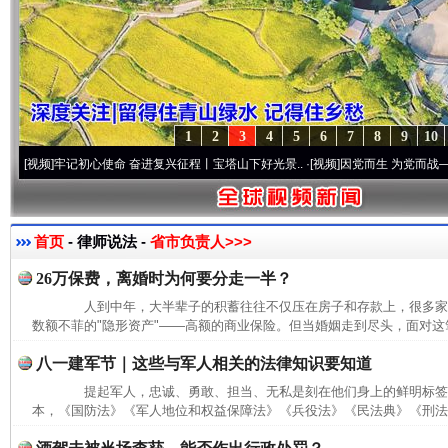
1
2
3
4
5
6
7
8
9
10
频]
牢记初心使命 奋进复兴征程丨宝塔山下好光景..
·[视频]
因党而生 为党而战——百年“
首页
- 律师说法 -
省市负责人>>>
26万保费，离婚时为何要分走一半？
人到中年，大半辈子的积蓄往往不仅压在房子和存款上，很多家
数额不菲的"隐形资产"——高额的商业保险。但当婚姻走到尽头，面对这笔
八一建军节｜这些与军人相关的法律知识要知道
提起军人，忠诚、勇敢、担当、无私是刻在他们身上的鲜明标签
本，《国防法》《军人地位和权益保障法》《兵役法》《民法典》《刑法》