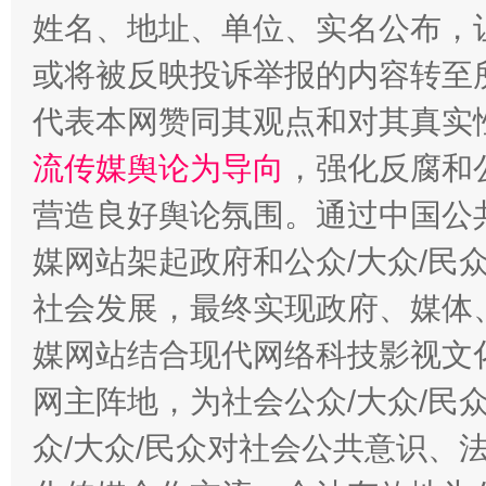
姓名、地址、单位、实名公布，让
这是一记警钟！
谢
或将被反映投诉举报的内容转至
代表本网赞同其观点和对其真实
流传媒舆论为导向
，强化反腐和
营造良好舆论氛围。通过中国公共
媒网站架起政府和公众/大众/民
社会发展，最终实现政府、媒体、
今
媒网站结合现代网络科技影视文
在谋一域中谋全局
网主阵地，为社会公众/大众/民
众/大众/民众对社会公共意识、