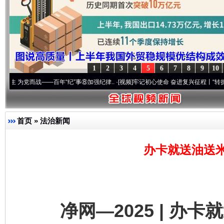
1
2
3
4
5
6
7
8
9
10
战——百年“纪”事⑧加强纪律..
·[视频]
牢记初心使命 奋进复兴征程丨“转折之城”激荡..
首页
»
法治新闻
办卡就送油送
净网—2025 | 办卡