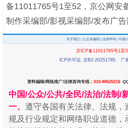
“刷贴”乱象丛生
备11011765号1至52，京公网安备：
制作采编部/影视采编部/发布广告
关于我们
|
公众采编部
|
法律声明
| 中国
京ICP备11011765号1至3
ICP许可证: 京B2-20251785
广
揭批美国五大"原罪"
"炒
资料编辑/网络推广/法律咨询专线：
010-89525216
QQ
中国/公众/公共/全民/法治/法
一、
遵守各国有关法律、法规，
规及行业规定和网络职业道德，