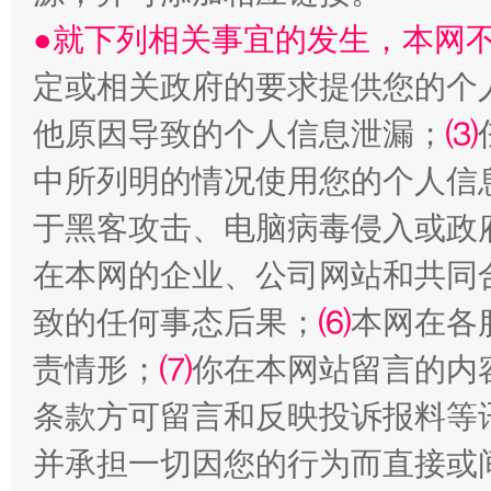
●就下列相关事宜的发生，本网
定或相关政府的要求提供您的个
他原因导致的个人信息泄漏；
⑶
中所列明的情况使用您的个人信
漫山遍野的桃花与雪山、麦地、白藏房
除了
于黑客攻击、电脑病毒侵入或政
在本网的企业、公司网站和共同
致的任何事态后果；
⑹
本网在各
责情形；
⑺
你在本网站留言的内
条款方可留言和反映投诉报料等
并承担一切因您的行为而直接或
招工难、用工荒背后